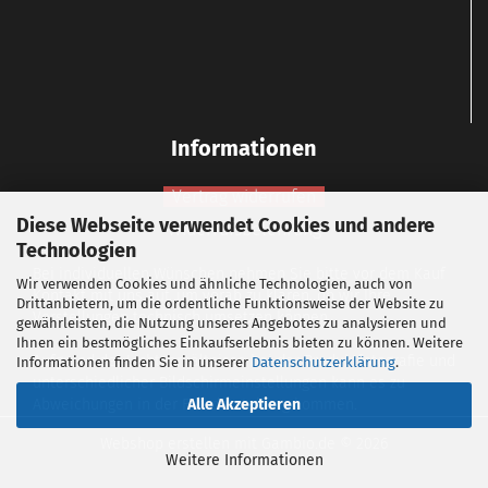
Informationen
Vertrag widerrufen
Diese Webseite verwendet Cookies und andere
Widerrufsbelehrung
Technologien
Bei individuellen Wünschen nehmen Sie bitte vor dem Kauf
Wir verwenden Cookies und ähnliche Technologien, auch von
Kontakt mit uns auf, um vorab zu klären, ob wir Ihre
Drittanbietern, um die ordentliche Funktionsweise der Website zu
Vorstellungen technisch umsetzen können.
gewährleisten, die Nutzung unseres Angebotes zu analysieren und
Ihnen ein bestmögliches Einkaufserlebnis bieten zu können. Weitere
Aufgrund der Lichtverhältnisse bei der Produktfotografie und
Informationen finden Sie in unserer
Datenschutzerklärung
.
unterschiedlicher Bildschirmeinstellungen kann es zu
Abweichungen in der Farbdarstellung kommen.
Alle Akzeptieren
Webshop erstellen
mit Gambio.de © 2026
Weitere Informationen