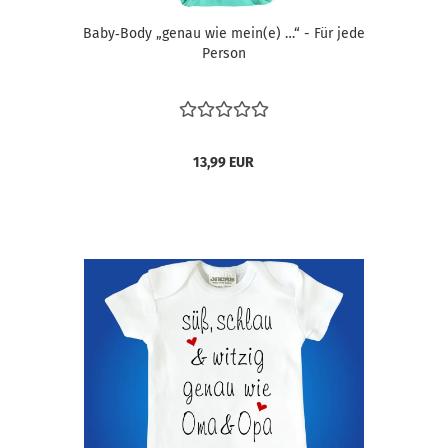
Baby‑Body „genau wie mein(e) …“ - Für jede
Person
13,99 EUR