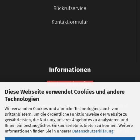
Rückrufservice
Kontaktformular
Informationen
Vertrag widerrufen
Diese Webseite verwendet Cookies und andere
Widerrufsbelehrung
Technologien
Bei individuellen Wünschen nehmen Sie bitte vor dem Kauf
Wir verwenden Cookies und ähnliche Technologien, auch von
Kontakt mit uns auf, um vorab zu klären, ob wir Ihre
Drittanbietern, um die ordentliche Funktionsweise der Website zu
Vorstellungen technisch umsetzen können.
gewährleisten, die Nutzung unseres Angebotes zu analysieren und
Ihnen ein bestmögliches Einkaufserlebnis bieten zu können. Weitere
Aufgrund der Lichtverhältnisse bei der Produktfotografie und
Informationen finden Sie in unserer
Datenschutzerklärung
.
unterschiedlicher Bildschirmeinstellungen kann es zu