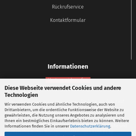
Rückrufservice
Kontaktformular
Informationen
Vertrag widerrufen
Diese Webseite verwendet Cookies und andere
Widerrufsbelehrung
Technologien
Bei individuellen Wünschen nehmen Sie bitte vor dem Kauf
Wir verwenden Cookies und ähnliche Technologien, auch von
Kontakt mit uns auf, um vorab zu klären, ob wir Ihre
Drittanbietern, um die ordentliche Funktionsweise der Website zu
Vorstellungen technisch umsetzen können.
gewährleisten, die Nutzung unseres Angebotes zu analysieren und
Ihnen ein bestmögliches Einkaufserlebnis bieten zu können. Weitere
Aufgrund der Lichtverhältnisse bei der Produktfotografie und
Informationen finden Sie in unserer
Datenschutzerklärung
.
unterschiedlicher Bildschirmeinstellungen kann es zu