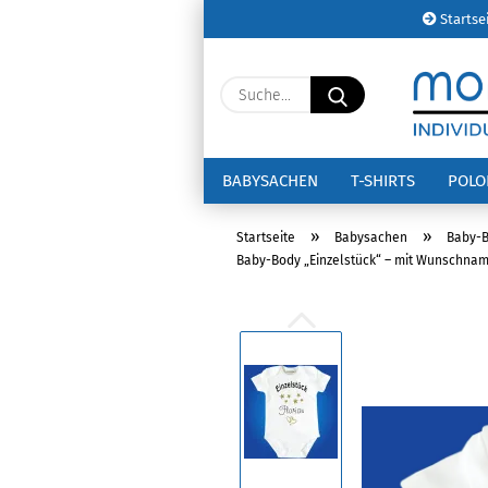
Startse
Suche...
BABYSACHEN
T-SHIRTS
POL
»
»
Startseite
Babysachen
Baby-
Baby-Body „Einzelstück“ – mit Wunschnam