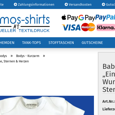
ite
Zahlungsinformationen
Versandkosten
Gutsc
E-
OHEMDEN
TANK-TOPS
STOFFTASCHEN
GUTSCHEINE
Pa
»
»
Bodys
Bodys - Kurzarm
e, Sternen & Herzen
Bab
„Ein
Kont
Wun
Pas
Ste
Art.Nr.:
Lieferz