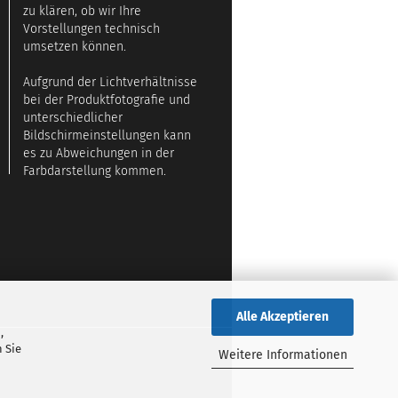
zu klären, ob wir Ihre
Vorstellungen technisch
umsetzen können.
Aufgrund der Lichtverhältnisse
bei der Produktfotografie und
unterschiedlicher
Bildschirmeinstellungen kann
es zu Abweichungen in der
Farbdarstellung kommen.
Alle Akzeptieren
,
 Sie
Weitere Informationen