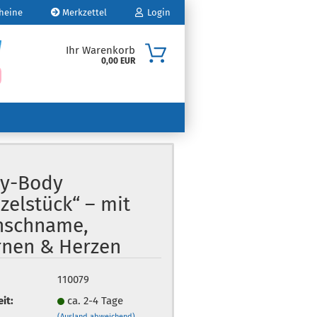
heine
Merkzettel
Login
Ihr Warenkorb
0,00 EUR
Mail
sswort
y-Body
zelstück“ – mit
o erstellen
schname,
swort vergessen?
rnen & Herzen
110079
eit:
ca. 2-4 Tage
(Ausland abweichend)