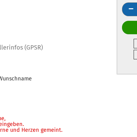
llerinfos (GPSR)
E Wunschname
e,
 eingeben.
terne und Herzen gemeint.