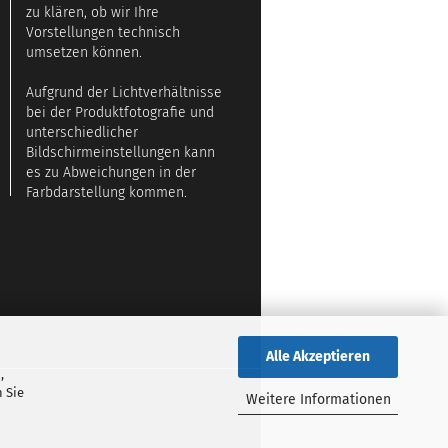
zu klären, ob wir Ihre
Vorstellungen technisch
umsetzen können.
Aufgrund der Lichtverhältnisse
bei der Produktfotografie und
unterschiedlicher
Bildschirmeinstellungen kann
es zu Abweichungen in der
Farbdarstellung kommen.
Alle Akzeptieren
,
 Sie
Weitere Informationen