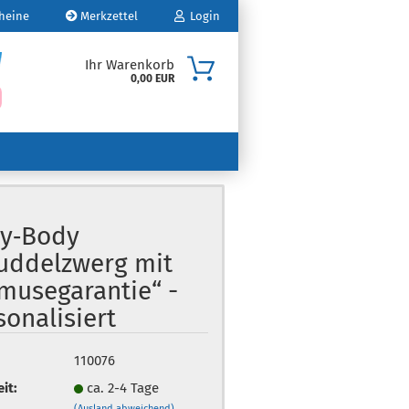
heine
Merkzettel
Login
Ihr Warenkorb
0,00 EUR
Mail
sswort
y‑Body
uddelzwerg mit
o erstellen
musegarantie“ -
swort vergessen?
sonalisiert
110076
eit:
ca. 2-4 Tage
(Ausland abweichend)