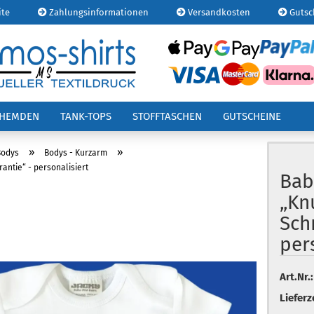
ite
Zahlungsinformationen
Versandkosten
Gutsc
E-
OHEMDEN
TANK-TOPS
STOFFTASCHEN
GUTSCHEINE
Pa
»
»
Bodys
Bodys - Kurzarm
ntie“ - personalisiert
Bab
„Kn
Kont
Sch
Pas
per
Art.Nr.:
Lieferz