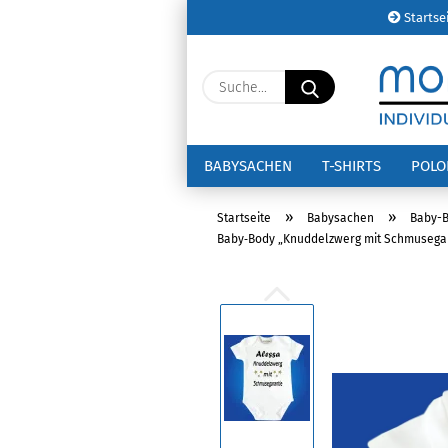
Startse
Suche...
BABYSACHEN
T-SHIRTS
POL
»
»
Startseite
Babysachen
Baby-
Baby‑Body „Knuddelzwerg mit Schmusegara