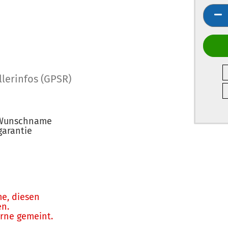
llerinfos (GPSR)
 Wunschname
arantie
e, diesen
en.
erne gemeint.