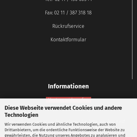
Fax: 02 11 / 387 318 18
Rückrufservice
Kontaktformular
Informationen
Vertrag widerrufen
Diese Webseite verwendet Cookies und andere
Widerrufsbelehrung
Technologien
Bei individuellen Wünschen nehmen Sie bitte vor dem Kauf
Wir verwenden Cookies und ähnliche Technologien, auch von
Kontakt mit uns auf, um vorab zu klären, ob wir Ihre
Drittanbietern, um die ordentliche Funktionsweise der Website zu
Vorstellungen technisch umsetzen können.
gewährleisten, die Nutzung unseres Angebotes zu analysieren und