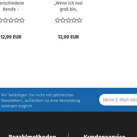
erschiedene
„Wenn ich mal
Berufe -
groß bin,
Nachwuchs
werde ich …“ -
wählbarer
Beruf...
12,99 EUR
12,99 EUR
Wir belästigen Sie nicht mit zahlreichen
Newslettern, außerdem ist eine Abmeldung
jederzeit möglich.