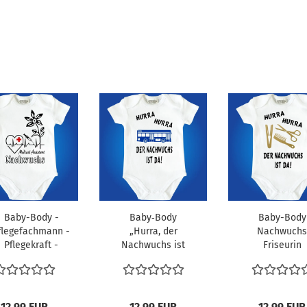
Baby-Body -
Baby‑Body
Baby-Body
flegefachmann -
„Hurra, der
Nachwuchs
Pflegekraft -
Nachwuchs ist
Friseurin
rankenschwester
da“ mit
Friseur
Bus‑Motiv...
12,99 EUR
12,99 EUR
12,99 EUR