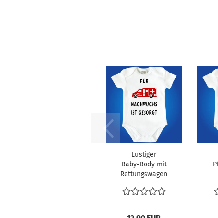
Lustiger
Baby‑Body mit
P
Rettungswagen
für
K
Rettungsdienst
12,99 EUR