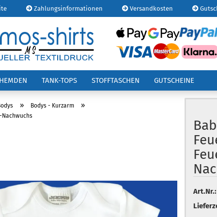
ite
Zahlungsinformationen
Versandkosten
Gutsc
E-
OHEMDEN
TANK-TOPS
STOFFTASCHEN
GUTSCHEINE
Pa
»
»
Bodys
Bodys - Kurzarm
r-Nachwuchs
Bab
Feu
Kont
Feu
Pas
Nac
Art.Nr.:
Lieferz