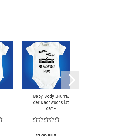
Baby‑Body „Hurra,
Baby‑Body
der Nachwuchs ist
„Hurra, der
da“ -
Nachwuchs ist
Straßenbahn‑Motiv...
da“ -
LKW/Truck‑Motiv...
12,99 EUR
12,99 EUR