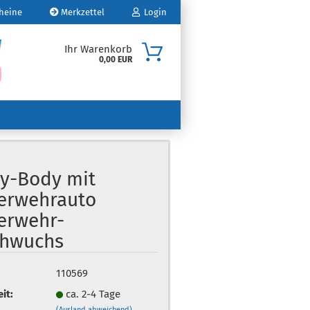
heine
Merkzettel
Login
Ihr Warenkorb
0,00 EUR
Mail
sswort
y-Body mit
erwehrauto
o erstellen
erwehr-
swort vergessen?
hwuchs
110569
eit:
ca. 2-4 Tage
(Ausland abweichend)