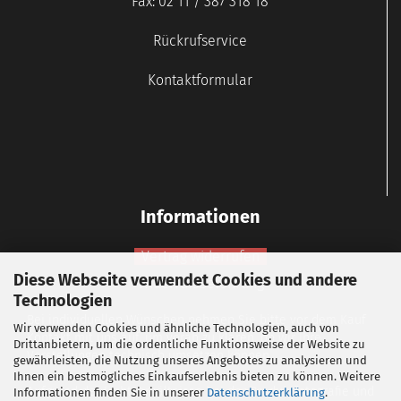
Fax: 02 11 / 387 318 18
Rückrufservice
Kontaktformular
Informationen
Vertrag widerrufen
Diese Webseite verwendet Cookies und andere
Widerrufsbelehrung
Technologien
Bei individuellen Wünschen nehmen Sie bitte vor dem Kauf
Wir verwenden Cookies und ähnliche Technologien, auch von
Kontakt mit uns auf, um vorab zu klären, ob wir Ihre
Drittanbietern, um die ordentliche Funktionsweise der Website zu
Vorstellungen technisch umsetzen können.
gewährleisten, die Nutzung unseres Angebotes zu analysieren und
Ihnen ein bestmögliches Einkaufserlebnis bieten zu können. Weitere
Aufgrund der Lichtverhältnisse bei der Produktfotografie und
Informationen finden Sie in unserer
Datenschutzerklärung
.