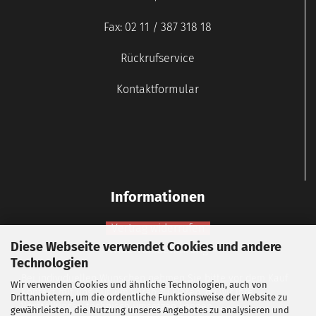
Fax: 02 11 / 387 318 18
Rückrufservice
Kontaktformular
Informationen
Vertrag widerrufen
Diese Webseite verwendet Cookies und andere
Widerrufsbelehrung
Technologien
Bei individuellen Wünschen nehmen Sie bitte vor dem Kauf
Wir verwenden Cookies und ähnliche Technologien, auch von
Kontakt mit uns auf, um vorab zu klären, ob wir Ihre
Drittanbietern, um die ordentliche Funktionsweise der Website zu
Vorstellungen technisch umsetzen können.
gewährleisten, die Nutzung unseres Angebotes zu analysieren und