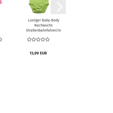
Lustiger Baby‑Body
Lustiger
Nachwuchs
Baby‑Body
Straßenbahnfahrer/in
Nachwuchs
- Freie Farbwahl...
Trucker/in -
Freie Farbwahl
13,99 EUR
13,99 EUR