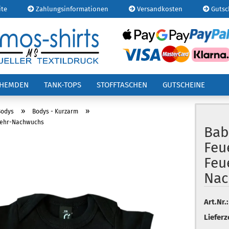
ite
Zahlungsinformationen
Versandkosten
Gutsc
E-
OHEMDEN
TANK-TOPS
STOFFTASCHEN
GUTSCHEINE
Pa
»
»
Bodys
Bodys - Kurzarm
wehr-Nachwuchs
Bab
Feu
Kont
Feu
Pas
Nac
Art.Nr.:
Lieferz