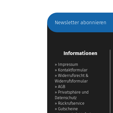
Newsletter abonnieren
Informationen
»
Impressum
»
Kontaktformular
»
Widerrufsrecht &
Widerrufsformular
»
AGB
»
Privatsphäre und
Datenschutz
»
Rückrufservice
»
Gutscheine