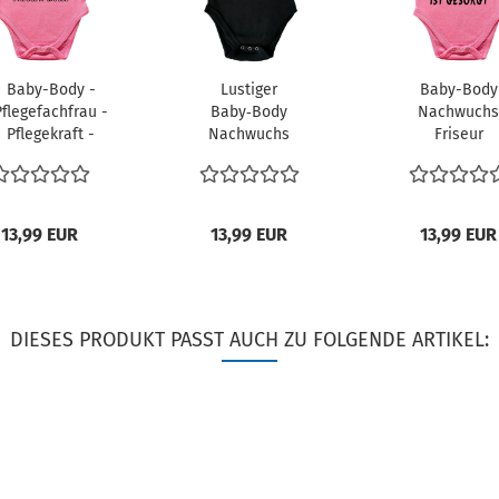
Baby-Body -
Lustiger
Baby-Body
Pflegefachfrau -
Baby‑Body
Nachwuchs
Pflegekraft -
Nachwuchs
Friseur
rankenschwester
Busfahrer/in -
Friseurin
Farben frei
wählbar...
13,99 EUR
13,99 EUR
13,99 EUR
DIESES PRODUKT PASST AUCH ZU FOLGENDE ARTIKEL: