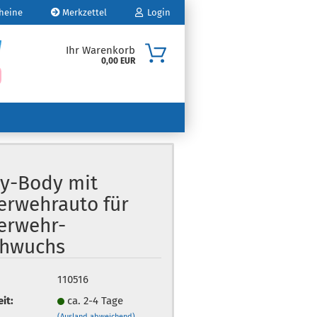
heine
Merkzettel
Login
Ihr Warenkorb
0,00 EUR
Mail
sswort
y-Body mit
erwehrauto für
o erstellen
erwehr-
swort vergessen?
hwuchs
110516
eit:
ca. 2-4 Tage
(Ausland abweichend)