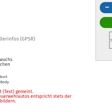
llerinfos (GPSR)
hwuchs
üchen
eburt
-Body
ft (Text) gemeint.
euerwehrautos entspricht stets der
bildern.