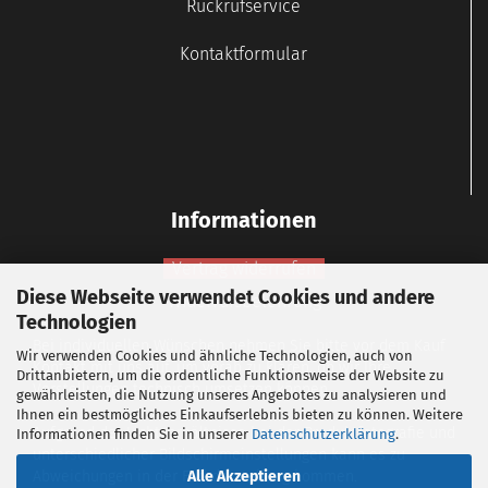
Rückrufservice
Kontaktformular
Informationen
Vertrag widerrufen
Diese Webseite verwendet Cookies und andere
Widerrufsbelehrung
Technologien
Bei individuellen Wünschen nehmen Sie bitte vor dem Kauf
Wir verwenden Cookies und ähnliche Technologien, auch von
Kontakt mit uns auf, um vorab zu klären, ob wir Ihre
Drittanbietern, um die ordentliche Funktionsweise der Website zu
Vorstellungen technisch umsetzen können.
gewährleisten, die Nutzung unseres Angebotes zu analysieren und
Ihnen ein bestmögliches Einkaufserlebnis bieten zu können. Weitere
Aufgrund der Lichtverhältnisse bei der Produktfotografie und
Informationen finden Sie in unserer
Datenschutzerklärung
.
unterschiedlicher Bildschirmeinstellungen kann es zu
Abweichungen in der Farbdarstellung kommen.
Alle Akzeptieren