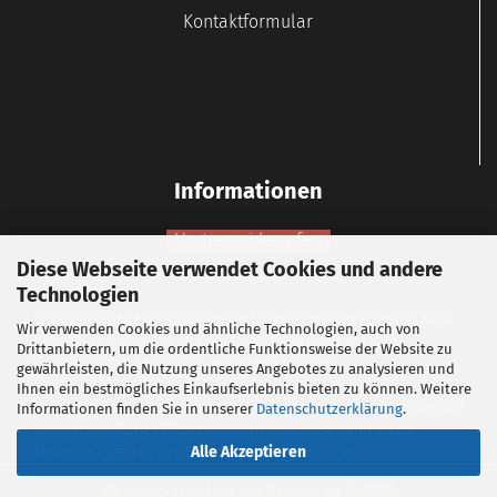
Kontaktformular
Informationen
Vertrag widerrufen
Diese Webseite verwendet Cookies und andere
Widerrufsbelehrung
Technologien
Bei individuellen Wünschen nehmen Sie bitte vor dem Kauf
Wir verwenden Cookies und ähnliche Technologien, auch von
Kontakt mit uns auf, um vorab zu klären, ob wir Ihre
Drittanbietern, um die ordentliche Funktionsweise der Website zu
Vorstellungen technisch umsetzen können.
gewährleisten, die Nutzung unseres Angebotes zu analysieren und
Ihnen ein bestmögliches Einkaufserlebnis bieten zu können. Weitere
Aufgrund der Lichtverhältnisse bei der Produktfotografie und
Informationen finden Sie in unserer
Datenschutzerklärung
.
unterschiedlicher Bildschirmeinstellungen kann es zu
Abweichungen in der Farbdarstellung kommen.
Alle Akzeptieren
Webshop erstellen
mit Gambio.de © 2026