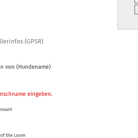
llerinfos (GPSR)
hen von (Hundename)
Wunschname eingeben.
essant
t of the Loom