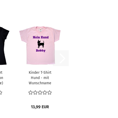
rt
Kinder T-Shirt
on
Hund - mit
e)
Wunschname
13,99 EUR