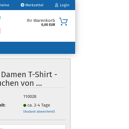
heine
Merkzettel
Login
Ihr Warenkorb
0,00 EUR
Mail
sswort
 Damen T-Shirt -
chen von ...
o erstellen
swort vergessen?
110028
eit:
ca. 2-4 Tage
(Ausland abweichend)