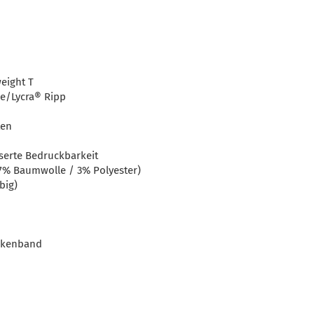
weight T
e/Lycra® Ripp
ten
serte Bedruckbarkeit
7% Baumwolle / 3% Polyester)
big)
ackenband