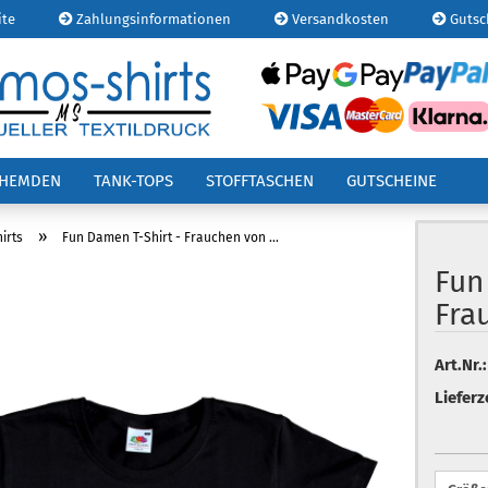
ite
Zahlungsinformationen
Versandkosten
Gutsc
E-
OHEMDEN
TANK-TOPS
STOFFTASCHEN
GUTSCHEINE
Pa
»
irts
Fun Damen T-Shirt - Frauchen von ...
Fun
Frau
Kont
Pas
Art.Nr.:
Lieferz