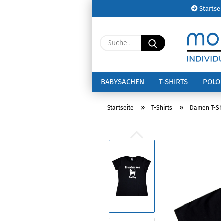
Startse
Suche...
BABYSACHEN
T-SHIRTS
POL
»
»
Startseite
T-Shirts
Damen T-Sh