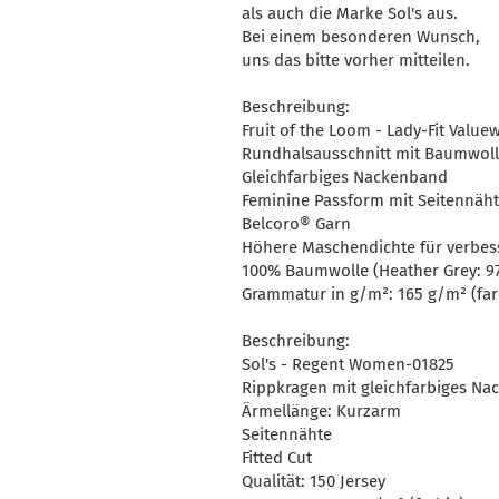
als auch die Marke Sol's aus.
Bei einem besonderen Wunsch,
uns das bitte vorher mitteilen.
Beschreibung:
Fruit of the Loom - Lady-Fit Value
Rundhalsausschnitt mit Baumwoll
Gleichfarbiges Nackenband
Feminine Passform mit Seitennäh
Belcoro® Garn
Höhere Maschendichte für verbes
100% Baumwolle (Heather Grey: 9
Grammatur in g/m²: 165 g/m² (far
Beschreibung:
Sol's - Regent Women-01825
Rippkragen mit gleichfarbiges N
Ärmellänge: Kurzarm
Seitennähte
Fitted Cut
Qualität: 150 Jersey