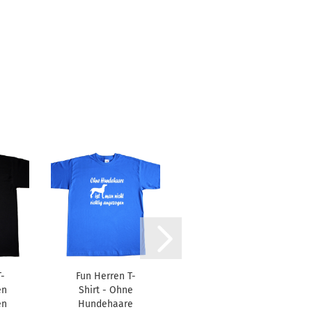
-
Fun Herren T-
Damen T-Shirt
en
Shirt - Ohne
- Frauchen von
en
Hundehaare
(Wunschname)