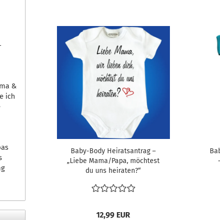
-
ama &
e ich
e
pas
Baby-Body Heiratsantrag –
Ba
s
„Liebe Mama/Papa, möchtest
ng
du uns heiraten?“
12,99 EUR