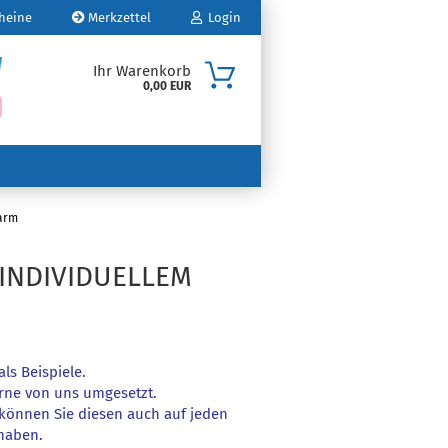
heine
Merkzettel
Login
Ihr Warenkorb
0,00 EUR
Mail
sswort
zarm
 INDIVIDUELLEM
o erstellen
swort vergessen?
ls Beispiele.
rne von uns umgesetzt.
, können Sie diesen auch auf jeden
 haben.