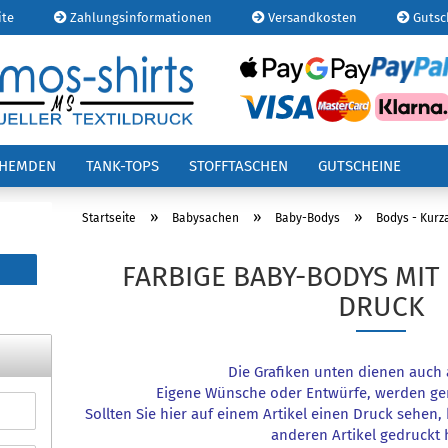
ite
Zahlungsinformationen
Versandkosten
Gutsc
E-
OHEMDEN
TANK-TOPS
STOFFTASCHEN
GUTSCHEINE
Pa
»
»
»
Startseite
Babysachen
Baby-Bodys
Bodys - Kur
FARBIGE BABY-BODYS MIT
DRUCK
Kont
Pas
Die Grafiken unten dienen auch a
Eigene Wünsche oder Entwürfe, werden ge
Sollten Sie hier auf einem Artikel einen Druck sehen
anderen Artikel gedruckt