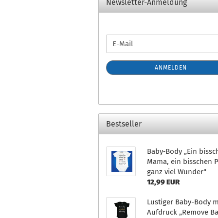
Newsletter-Anmeldung
WEITER
E-
ZUR
Mail
NEWSLETTER-
ANMELDEN
ANMELDUNG
Bestseller
Baby‑Body „Ein bissc
Mama, ein bisschen P
ganz viel Wunder“
12,99 EUR
Lustiger Baby-Body m
Aufdruck „Remove B