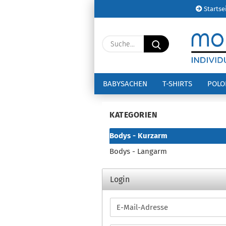
Startse
Suche...
BABYSACHEN
T-SHIRTS
POL
KATEGORIEN
Bodys - Kurzarm
Bodys - Langarm
Login
E-
Mail-