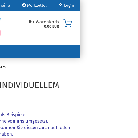
heine
Merkzettel
Login
Ihr Warenkorb
0,00 EUR
Mail
sswort
zarm
 INDIVIDUELLEM
o erstellen
swort vergessen?
ls Beispiele.
rne von uns umgesetzt.
, können Sie diesen auch auf jeden
 haben.