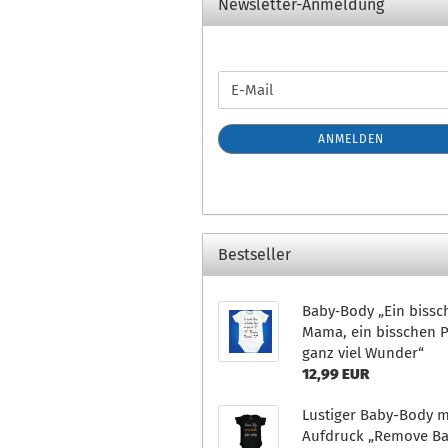
Newsletter-Anmeldung
WEITER
E-
ZUR
Mail
NEWSLETTER-
ANMELDEN
ANMELDUNG
Bestseller
Baby‑Body „Ein bissc
Mama, ein bisschen P
ganz viel Wunder“
12,99 EUR
Lustiger Baby-Body m
Aufdruck „Remove B