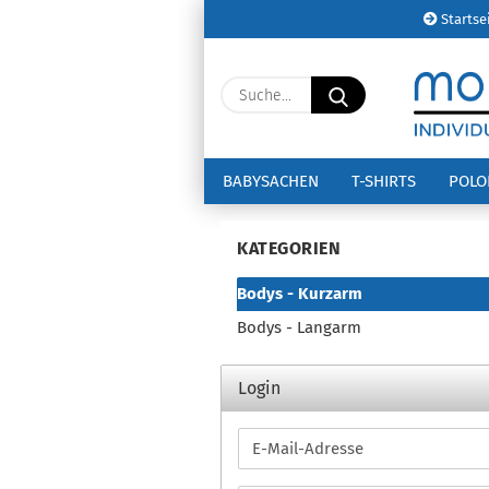
Startse
Suche...
BABYSACHEN
T-SHIRTS
POL
KATEGORIEN
Bodys - Kurzarm
Bodys - Langarm
Login
E-
Mail-