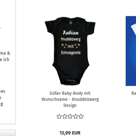
-
ama &
e ich
e
pas
Süßer Baby‑Body mit
Ba
s
Wunschname - Knuddelzwerg
ng
Design
13,99 EUR