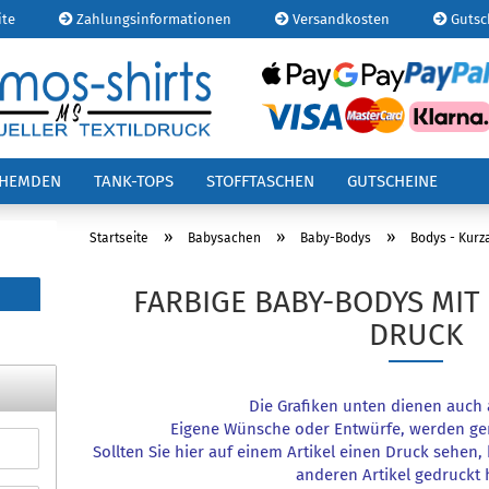
ite
Zahlungsinformationen
Versandkosten
Gutsc
E-
OHEMDEN
TANK-TOPS
STOFFTASCHEN
GUTSCHEINE
Pa
»
»
»
Startseite
Babysachen
Baby-Bodys
Bodys - Kur
FARBIGE BABY-BODYS MIT
DRUCK
Kont
Pas
Die Grafiken unten dienen auch a
Eigene Wünsche oder Entwürfe, werden ge
Sollten Sie hier auf einem Artikel einen Druck sehen
anderen Artikel gedruckt