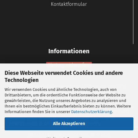
Kontaktformular
Informationen
Vertrag widerrufen
Diese Webseite verwendet Cookies und andere
Widerrufsbelehrung
Technologien
Bei individuellen Wünschen nehmen Sie bitte vor dem Kauf
Wir verwenden Cookies und ähnliche Technologien, auch von
Kontakt mit uns auf, um vorab zu klären, ob wir Ihre
Drittanbietern, um die ordentliche Funktionsweise der Website zu
Vorstellungen technisch umsetzen können.
gewährleisten, die Nutzung unseres Angebotes zu analysieren und
Ihnen ein bestmögliches Einkaufserlebnis bieten zu können. Weitere
Aufgrund der Lichtverhältnisse bei der Produktfotografie und
Informationen finden Sie in unserer
Datenschutzerklärung
.
unterschiedlicher Bildschirmeinstellungen kann es zu
Abweichungen in der Farbdarstellung kommen.
Alle Akzeptieren
Webshop erstellen
mit Gambio.de © 2026